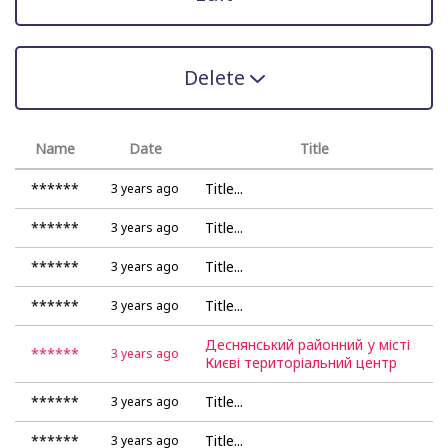
Delete
Name
Date
Title
******
Title...
3 years ago
******
Title...
3 years ago
******
Title...
3 years ago
******
Title...
3 years ago
Деснянський районний у місті
******
3 years ago
Києві територіальний центр
комплектування та соціальної
підтримки
******
Title...
3 years ago
******
Title...
3 years ago